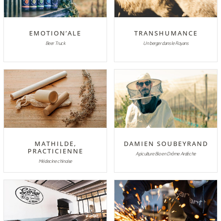
EMOTION’ALE
TRANSHUMANCE
Beer Truck
Un berger dans le Royans
MATHILDE,
DAMIEN SOUBEYRAND
PRACTICIENNE
Apiculture Bio en Drôme Ardèche
Médecine chinoise